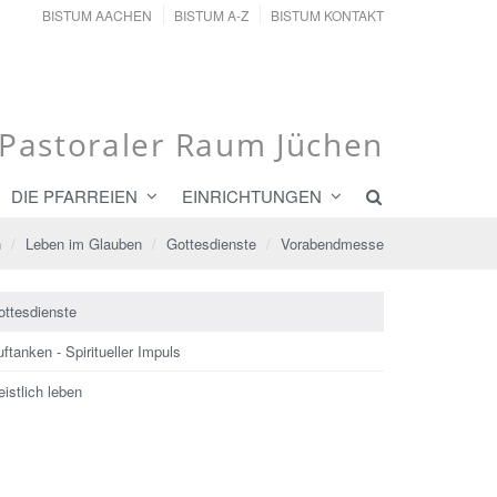
BISTUM AACHEN
BISTUM A-Z
BISTUM KONTAKT
Pastoraler Raum Jüchen
DIE PFARREIEN
EINRICHTUNGEN
n
Leben im Glauben
Gottesdienste
Vorabendmesse
ottesdienste
ftanken - Spiritueller Impuls
istlich leben