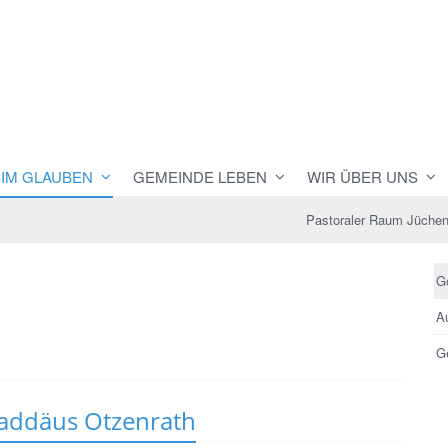
 IM GLAUBEN
GEMEINDE LEBEN
WIR ÜBER UNS
Pastoraler Raum Jüche
G
Au
Ge
haddäus Otzenrath