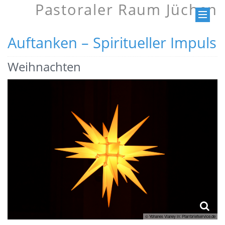
Pastoraler Raum Jüchen
Auftanken – Spiritueller Impuls
Weihnachten
© Yohanes Vianey in: Pfarrbriefservice.de