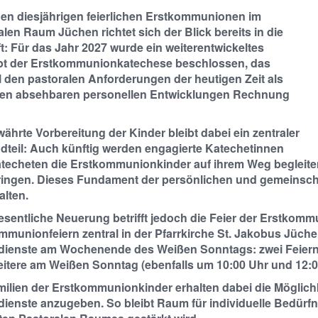
en diesjährigen feierlichen Erstkommunionen im
len Raum Jüchen richtet sich der Blick bereits in die
t: Für das Jahr 2027 wurde ein weiterentwickeltes
t der Erstkommunionkatechese beschlossen, das
 den pastoralen Anforderungen der heutigen Zeit als
en absehbaren personellen Entwicklungen Rechnung
ährte Vorbereitung der Kinder bleibt dabei ein zentraler
dteil: Auch künftig werden engagierte Katechetinnen
techeten die Erstkommunionkinder auf ihrem Weg begleiten
ingen. Dieses Fundament der persönlichen und gemeinsch
alten.
esentliche Neuerung betrifft jedoch die Feier der Erstkommu
munionfeiern zentral in der Pfarrkirche St. Jakobus Jüchen 
dienste am Wochenende des Weißen Sonntags: zwei Feiern
eitere am Weißen Sonntag (ebenfalls um 10:00 Uhr und 12:0
ilien der Erstkommunionkinder erhalten dabei die Möglichke
dienste anzugeben. So bleibt Raum für individuelle Bedürf