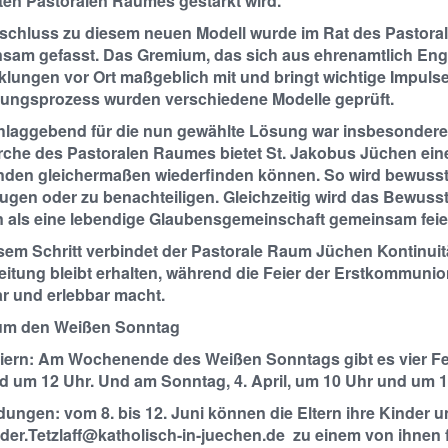
en Pastoralen Raumes gestärkt wird.
schluss zu diesem neuen Modell wurde im Rat des Pastora
sam gefasst. Das Gremium, das sich aus ehrenamtlich Enga
lungen vor Ort maßgeblich mit und bringt wichtige Impulse f
ngsprozess wurden verschiedene Modelle geprüft.
laggebend für die nun gewählte Lösung war insbesondere d
irche des Pastoralen Raumes bietet St. Jakobus Jüchen ein
den gleichermaßen wiederfinden können. So wird bewusst 
ugen oder zu benachteiligen. Gleichzeitig wird das Bewusst
 als eine lebendige Glaubensgemeinschaft gemeinsam feier
esem Schritt verbindet der Pastorale Raum Jüchen Kontinui
eitung bleibt erhalten, während die Feier der Erstkommuni
ar und erlebbar macht.
um den Weißen Sonntag
eiern: Am Wochenende des Weißen Sonntags gibt es vier Fei
d um 12 Uhr. Und am Sonntag, 4. April, um 10 Uhr und um 1
dungen: vom
8. bis 12. Juni
können die Eltern ihre Kinder un
der.Tetzlaff@katholisch-in-juechen.de zu einem von ihnen f