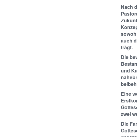
Nach d
Pastora
Zukunf
Konzep
sowohl
auch d
trägt.
Die bew
Bestan
und Ka
nahebr
beibeh
Eine w
Erstkom
Gottes
zwei w
Die Fam
Gottes