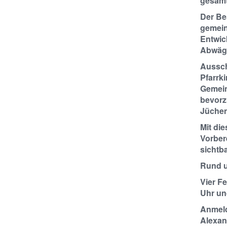
gesamt
Der Be
gemein
Entwick
Abwägu
Aussch
Pfarrk
Gemein
bevorz
Jüchen
Mit di
Vorber
sichtb
Rund 
Vier F
Uhr un
Anmel
Alexan