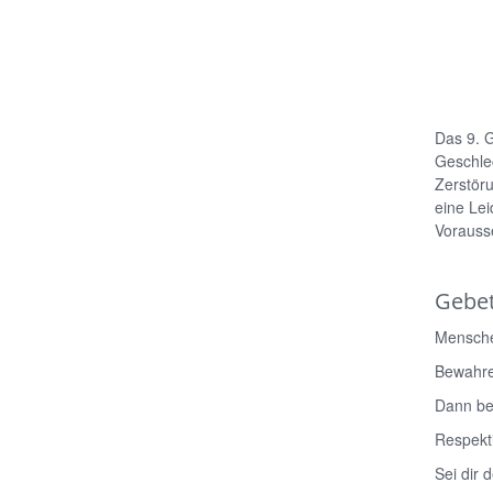
Das 9. G
Geschlec
Zerstöru
eine Lei
Vorauss
Gebet
Menschen
Bewahre
Dann be
Respekti
Sei dir 