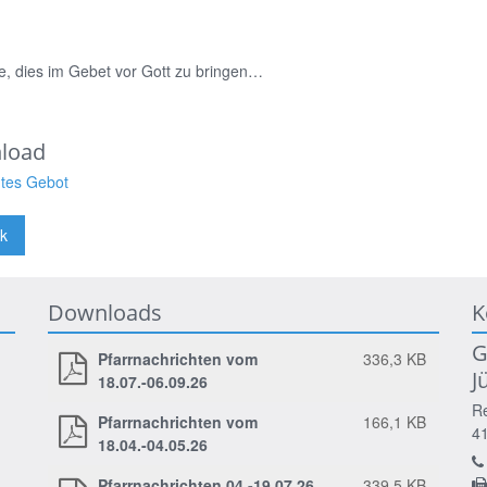
e, dies im Gebet vor Gott zu bringen…
load
tes Gebot
k
Downloads
K
G
Pfarrnachrichten vom
336,3 KB
J
18.07.-06.09.26
Re
Pfarrnachrichten vom
166,1 KB
4
18.04.-04.05.26
Pfarrnachrichten 04.-19.07.26
339,5 KB